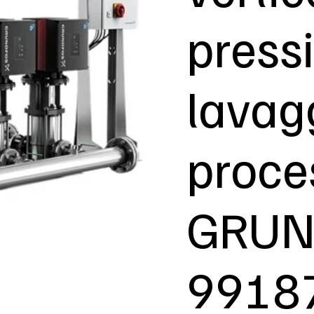
press
lavag
proce
GRUN
9918