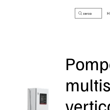
H
cerca
Pompa
multi
vertic