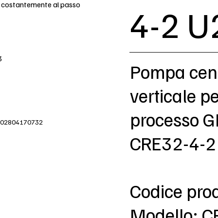
e costantemente al passo
4-2 U
3
Pompa cent
verticale p
processo 
IVA 02804170732
CRE32-4-2 
Codice pro
Modello: C