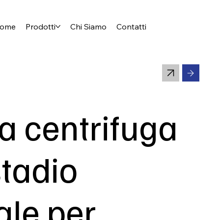
ome
Prodotti
Chi Siamo
Contatti
 centrifuga
stadio
ale per