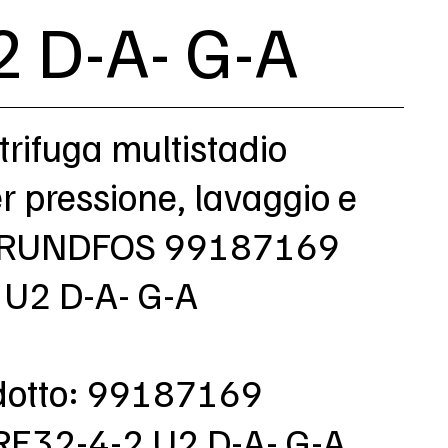
2 D-A- G-A
rifuga multistadio
er pressione, lavaggio e
GRUNDFOS 99187169
U2 D-A- G-A
dotto: 99187169
RE32-4-2 U2 D-A- G-A