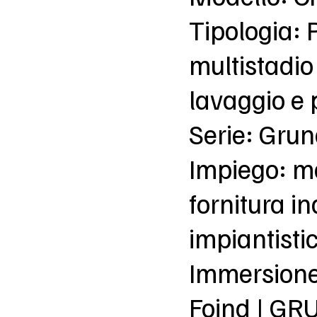
Tipologia:
multistadio
lavaggio e
Serie: Gru
Impiego: m
fornitura in
impiantisti
Immersion
Foind | G