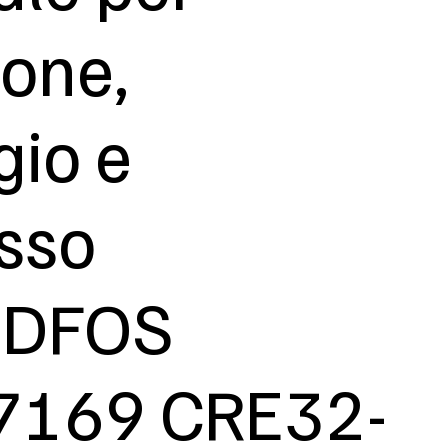
ione,
gio e
sso
DFOS
7169 CRE32-