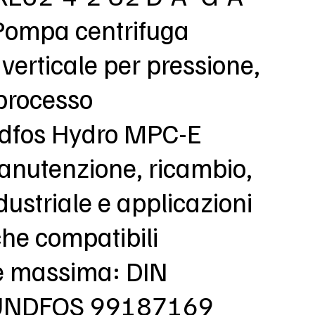
 Pompa centrifuga
 verticale per pressione,
 processo
ndfos Hydro MPC-E
anutenzione, ricambio,
dustriale e applicazioni
che compatibili
e massima: DIN
RUNDFOS 99187169