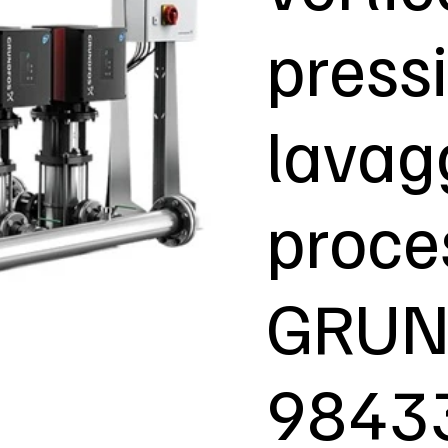
press
lavag
proce
GRUN
9843