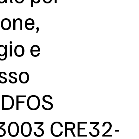
ione,
gio e
sso
DFOS
3003 CRE32-