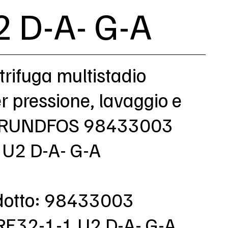
2 D-A- G-A
rifuga multistadio
er pressione, lavaggio e
GRUNDFOS 98433003
U2 D-A- G-A
dotto: 98433003
RE32-1-1 U2 D-A- G-A