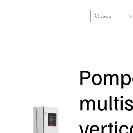
H
cerca
Pompa
multi
vertic