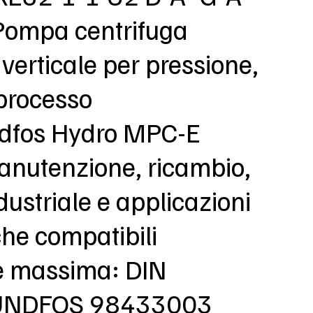
 Pompa centrifuga
 verticale per pressione,
 processo
ndfos Hydro MPC-E
anutenzione, ricambio,
dustriale e applicazioni
che compatibili
e massima: DIN
RUNDFOS 98433003