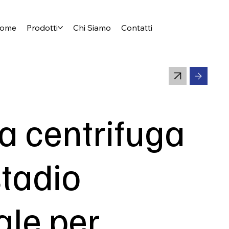
ome
Prodotti
Chi Siamo
Contatti
 centrifuga
stadio
ale per