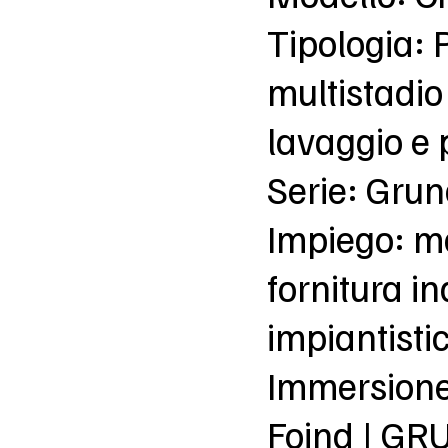
Tipologia:
multistadio
lavaggio e
Serie: Gru
Impiego: m
fornitura in
impiantisti
Immersion
Foind | G