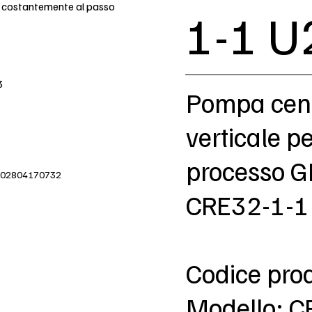
e costantemente al passo
1-1 U
3
Pompa cent
verticale p
processo 
IVA 02804170732
CRE32-1-1 
Codice pro
Modello: C