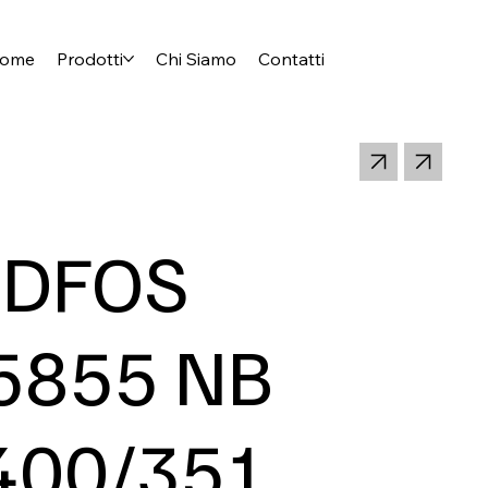
ome
Prodotti
Chi Siamo
Contatti
DFOS
5855 NB
400/351