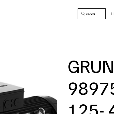
H
cerca
GRUN
9897
125- 