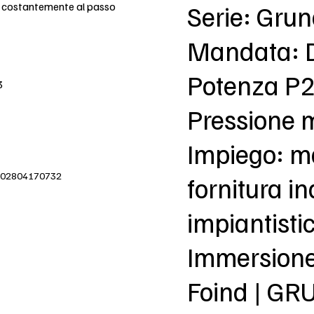
e costantemente al passo
Serie: Gru
Mandata: 
Potenza P2
3
Pressione 
Impiego: m
IVA 02804170732
fornitura in
impiantisti
Immersion
Foind | G