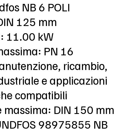
ndfos NB 6 POLI
DIN 125 mm
: 11.00 kW
massima: PN 16
anutenzione, ricambio,
dustriale e applicazioni
che compatibili
e massima: DIN 150 mm
RUNDFOS 98975855 NB