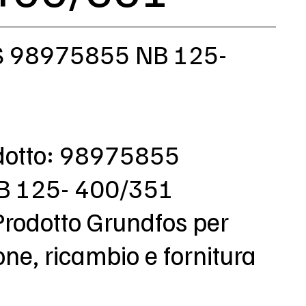
 98975855 NB 125-
dotto: 98975855
NB 125- 400/351
Prodotto Grundfos per
e, ricambio e fornitura