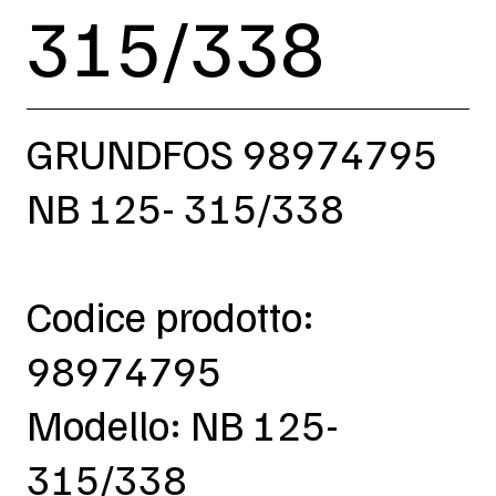
315/338
GRUNDFOS 98974795
NB 125- 315/338
Codice prodotto:
98974795
Modello: NB 125-
315/338