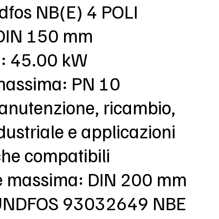
ndfos NB(E) 4 POLI
DIN 150 mm
: 45.00 kW
massima: PN 10
anutenzione, ricambio,
dustriale e applicazioni
che compatibili
e massima: DIN 200 mm
RUNDFOS 93032649 NBE