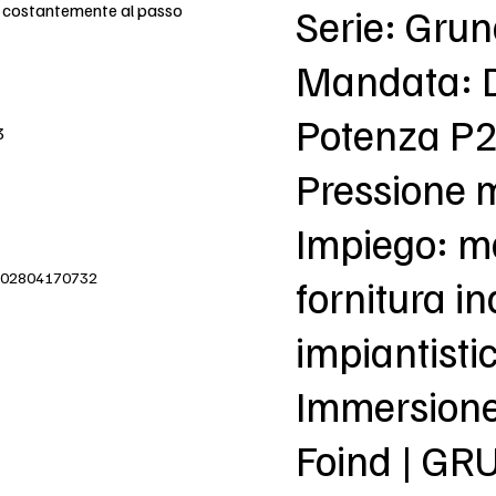
e costantemente al passo
Serie: Gru
Mandata: 
Potenza P2
3
Pressione 
Impiego: m
IVA 02804170732
fornitura in
impiantisti
Immersion
Foind | G