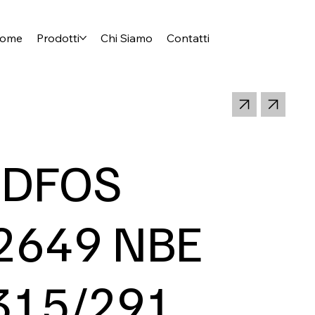
ome
Prodotti
Chi Siamo
Contatti
DFOS
2649 NBE
315/291