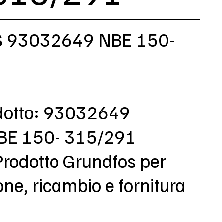
 93032649 NBE 150-
dotto: 93032649
NBE 150- 315/291
Prodotto Grundfos per
e, ricambio e fornitura