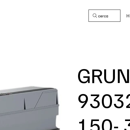
H
cerca
GRUN
9303
150- 