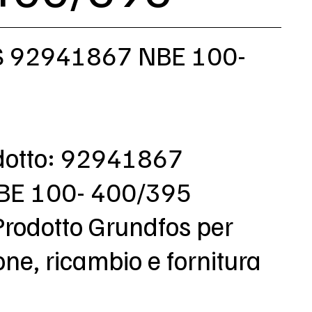
 92941867 NBE 100-
dotto: 92941867
NBE 100- 400/395
Prodotto Grundfos per
e, ricambio e fornitura