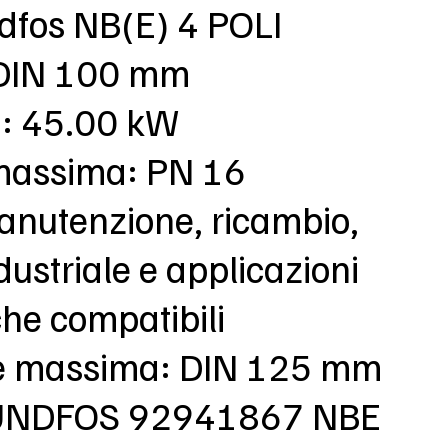
ndfos NB(E) 4 POLI
DIN 100 mm
: 45.00 kW
massima: PN 16
anutenzione, ricambio,
dustriale e applicazioni
che compatibili
e massima: DIN 125 mm
RUNDFOS 92941867 NBE