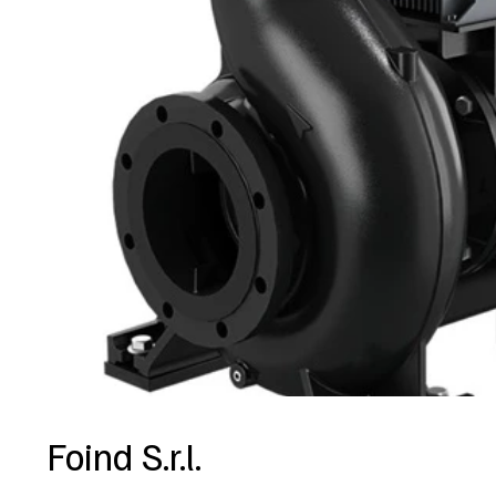
Foind S.r.l.