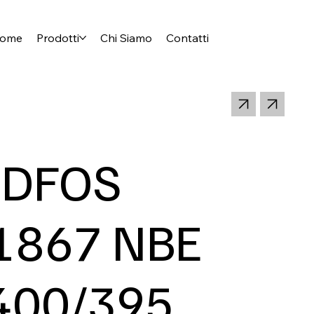
ome
Prodotti
Chi Siamo
Contatti
DFOS
1867 NBE
400/395