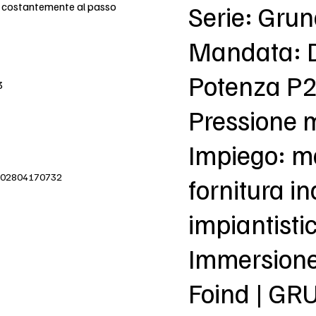
e costantemente al passo
Serie: Gru
Mandata: 
Potenza P2
3
Pressione 
Impiego: m
IVA 02804170732
fornitura in
impiantisti
Immersion
Foind | G