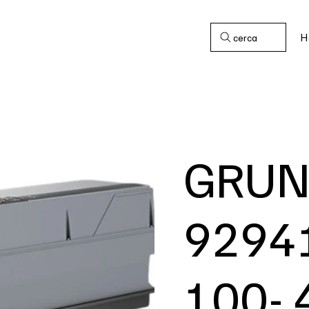
H
cerca
GRUN
9294
100- 