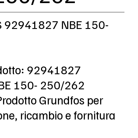
 92941827 NBE 150-
dotto: 92941827
NBE 150- 250/262
Prodotto Grundfos per
e, ricambio e fornitura