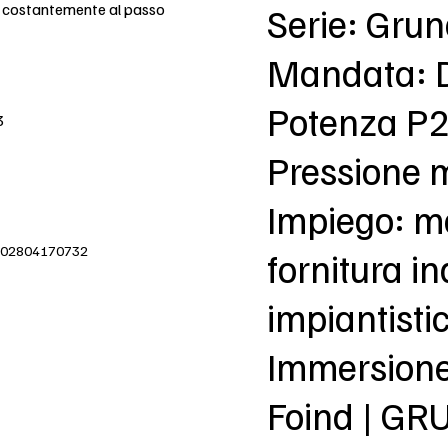
e costantemente al passo
Serie: Gru
Mandata: 
Potenza P2
3
Pressione 
Impiego: m
IVA 02804170732
fornitura in
impiantisti
Immersion
Foind | G