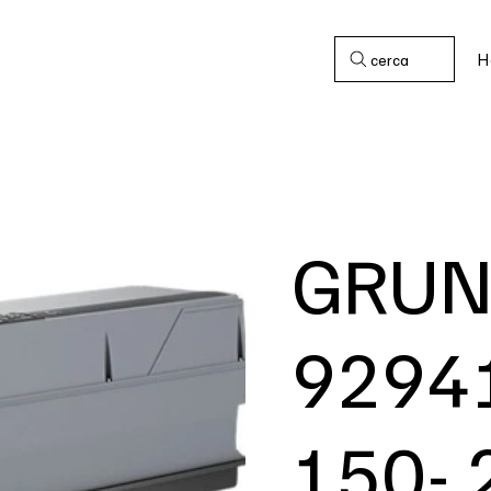
H
cerca
GRUN
9294
150- 