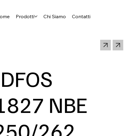
ome
Prodotti
Chi Siamo
Contatti
DFOS
1827 NBE
250/262