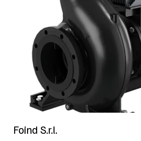
Foind S.r.l.