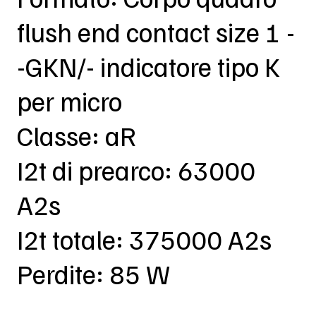
flush end contact size 1 -
-GKN/- indicatore tipo K
per micro
Classe: aR
I2t di prearco: 63000
A2s
I2t totale: 375000 A2s
Perdite: 85 W