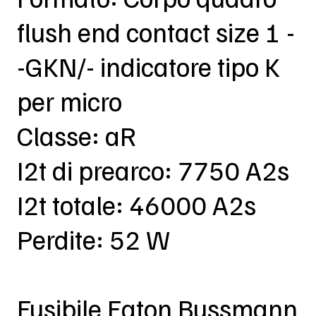
flush end contact size 1 -
-GKN/- indicatore tipo K
per micro
Classe: aR
I2t di prearco: 7750 A2s
I2t totale: 46000 A2s
Perdite: 52 W
Fusibile Eaton Bussmann