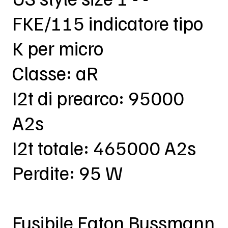
FKE/115 indicatore tipo
K per micro
Classe: aR
I2t di prearco: 95000
A2s
I2t totale: 465000 A2s
Perdite: 95 W
Fusibile Eaton Bussmann