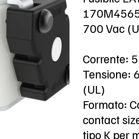
170M4565 
700 Vac (U
Corrente: 
Tensione: 
(UL)
Formato: C
contact siz
tipo K per 