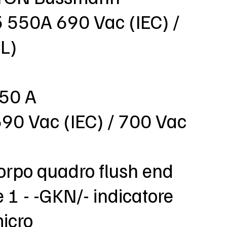
550A 690 Vac (IEC) /
L)
550 A
690 Vac (IEC) / 700 Vac
orpo quadro flush end
e 1 - -GKN/- indicatore
micro