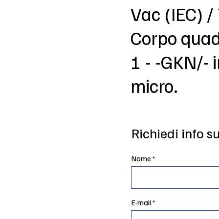
Vac (IEC) /
Corpo quadr
1 - -GKN/- 
micro.
Richiedi info s
Nome
E-mail