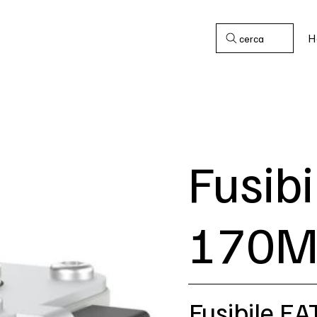
H
cerca
Fusib
170M
Fusibile 