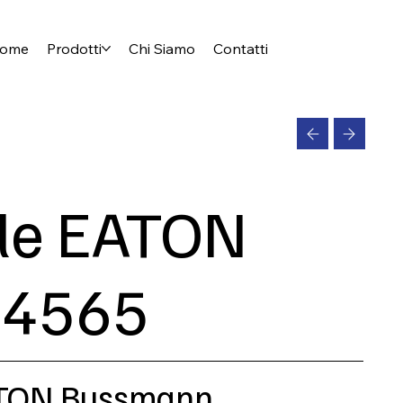
ome
Prodotti
Chi Siamo
Contatti
ile EATON
4565
EATON Bussmann