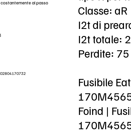
e costantemente al passo
Classe: aR
I2t di prea
I2t totale:
3
Perdite: 7
IVA 02804170732
Fusibile E
170M456
Foind | Fu
170M4565 