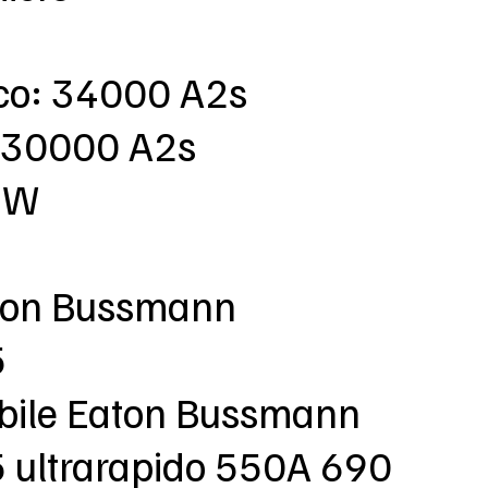
rco: 34000 A2s
 230000 A2s
5 W
aton Bussmann
5
sibile Eaton Bussmann
ultrarapido 550A 690