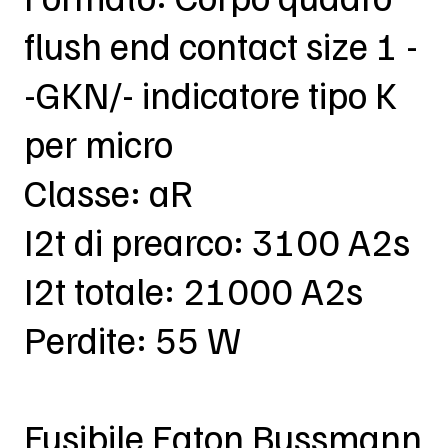
flush end contact size 1 -
-GKN/- indicatore tipo K
per micro
Classe: aR
I2t di prearco: 3100 A2s
I2t totale: 21000 A2s
Perdite: 55 W
Fusibile Eaton Bussmann