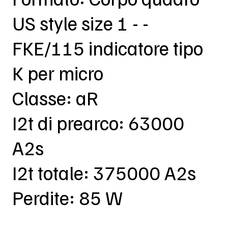
US style size 1 - -
FKE/115 indicatore tipo
K per micro
Classe: aR
I2t di prearco: 63000
A2s
I2t totale: 375000 A2s
Perdite: 85 W