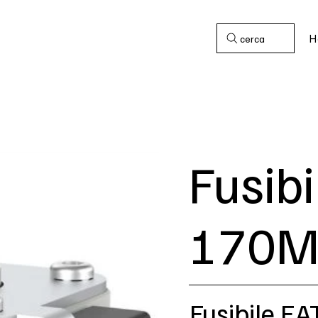
H
cerca
Fusib
170M
Fusibile 