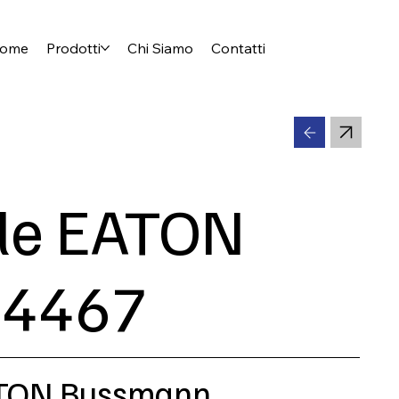
ome
Prodotti
Chi Siamo
Contatti
ile EATON
4467
EATON Bussmann