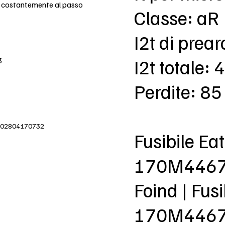
e costantemente al passo
Classe: aR
I2t di prea
I2t totale:
3
Perdite: 8
IVA 02804170732
Fusibile E
170M446
Foind | Fu
170M4467 