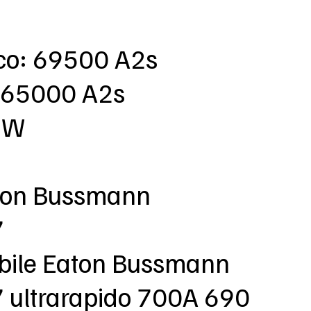
rco: 69500 A2s
 465000 A2s
5 W
aton Bussmann
7
sibile Eaton Bussmann
ultrarapido 700A 690