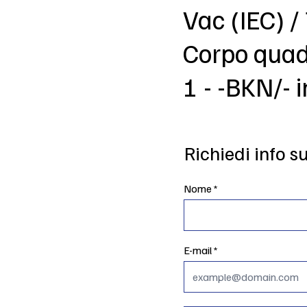
Vac (IEC) /
Corpo quadr
1 - -BKN/- i
Richiedi info s
Nome
E-mail