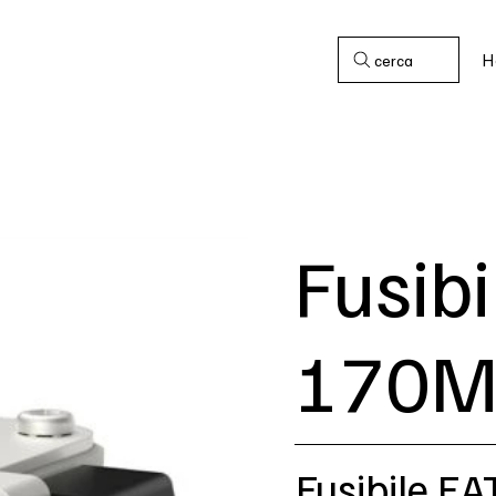
H
cerca
Fusib
170M
Fusibile 