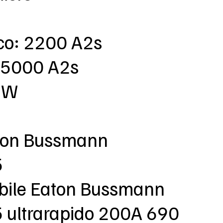
rco: 2200 A2s
 15000 A2s
1 W
aton Bussmann
5
sibile Eaton Bussmann
ultrarapido 200A 690