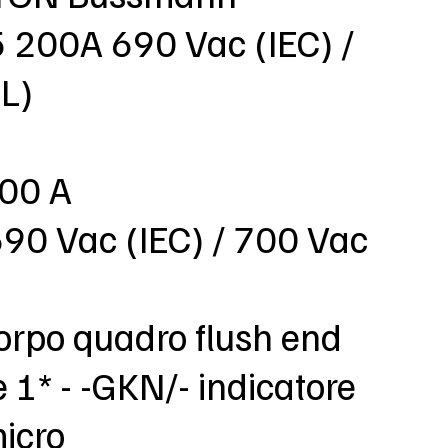
200A 690 Vac (IEC) /
L)
200 A
690 Vac (IEC) / 700 Vac
orpo quadro flush end
e 1* - -GKN/- indicatore
micro