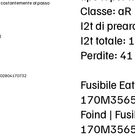
e costantemente al passo
Classe: aR
I2t di prea
I2t totale:
3
Perdite: 4
IVA 02804170732
Fusibile E
170M356
Foind | Fu
170M3565 