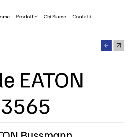
ome
Prodotti
Chi Siamo
Contatti
ile EATON
3565
EATON Bussmann