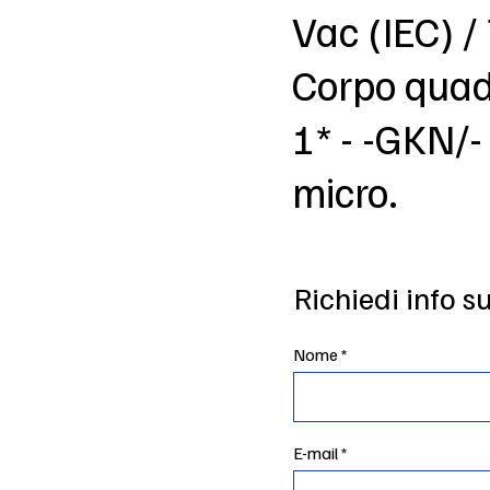
Vac (IEC) /
Corpo quadr
1* - -GKN/-
micro.
Richiedi info s
Nome
E-mail