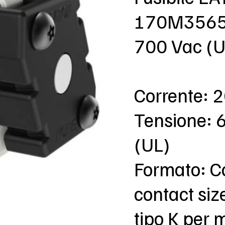
170M3565 
700 Vac (U
Corrente: 
Tensione: 
(UL)
Formato: C
contact siz
tipo K per 