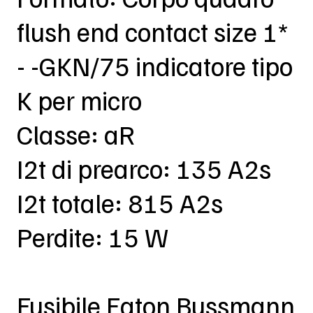
flush end contact size 1*
- -GKN/75 indicatore tipo
K per micro
Classe: aR
I2t di prearco: 135 A2s
I2t totale: 815 A2s
Perdite: 15 W
Fusibile Eaton Bussmann