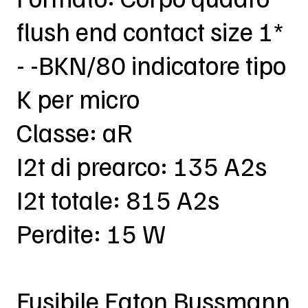
flush end contact size 1*
- -BKN/80 indicatore tipo
K per micro
Classe: aR
I2t di prearco: 135 A2s
I2t totale: 815 A2s
Perdite: 15 W
Fusibile Eaton Bussmann