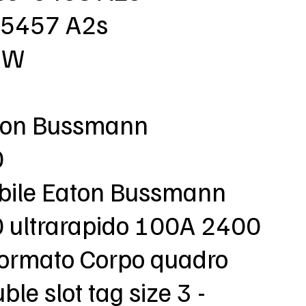
 15457 A2s
9 W
aton Bussmann
0
sibile Eaton Bussmann
ultrarapido 100A 2400
 formato Corpo quadro
ble slot tag size 3 -