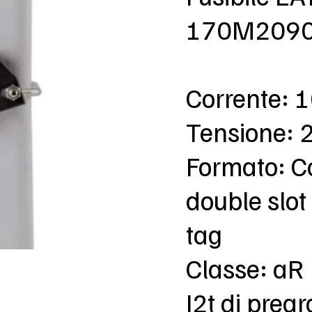
170M2090 
Corrente: 
Tensione: 
Formato: C
double slot 
tag
Classe: aR
I2t di prea