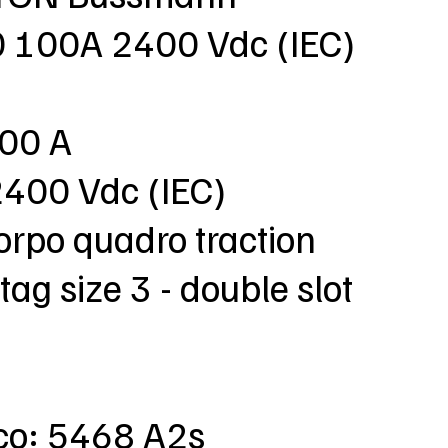
100A 2400 Vdc (IEC)
100 A
2400 Vdc (IEC)
orpo quadro traction
tag size 3 - double slot
rco: 5468 A2s