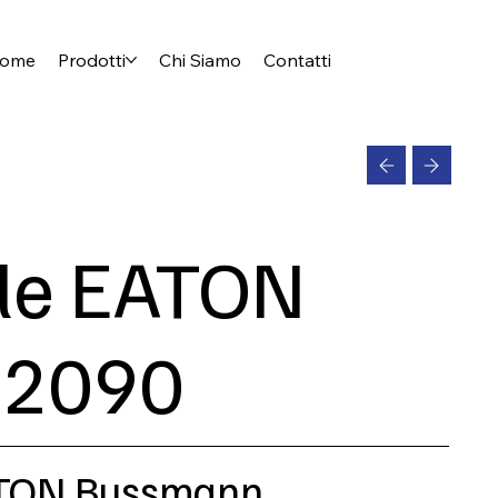
ome
Prodotti
Chi Siamo
Contatti
ile EATON
2090
EATON Bussmann