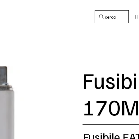
H
cerca
Fusib
170M
Fusibile 