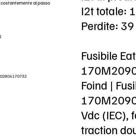
e costantemente al passo
I2t totale:
Perdite: 3
3
Fusibile E
170M209
IVA 02804170732
Foind | Fu
170M2090 
Vdc (IEC),
traction dou