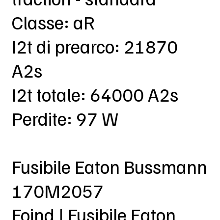
Classe: aR
I2t di prearco: 21870
A2s
I2t totale: 64000 A2s
Perdite: 97 W
Fusibile Eaton Bussmann
170M2057
Foind | Fusibile Eaton