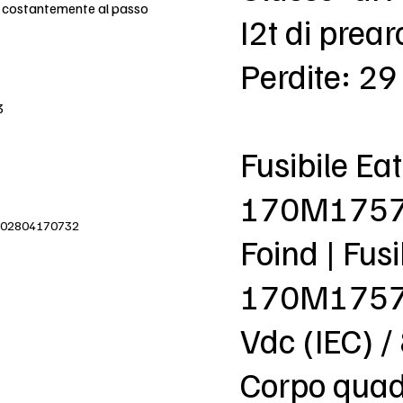
e costantemente al passo
I2t di prea
Perdite: 2
3
Fusibile E
170M175
IVA 02804170732
Foind | Fu
170M1757 
Vdc (IEC) /
Corpo quadr