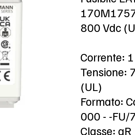
170M1757 
800 Vdc (U
Corrente: 
Tensione: 
(UL)
Formato: C
000 - -FU/
Classe: aR