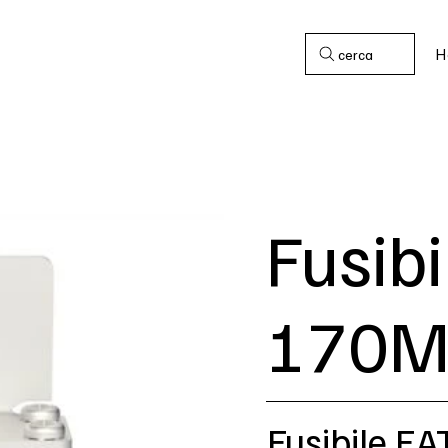
H
cerca
Fusib
170M
Fusibile 