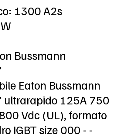
rco: 1300 A2s
9 W
aton Bussmann
7
sibile Eaton Bussmann
ultrarapido 125A 750
 800 Vdc (UL), formato
o IGBT size 000 - -