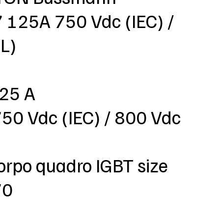
125A 750 Vdc (IEC) /
L)
125 A
750 Vdc (IEC) / 800 Vdc
orpo quadro IGBT size
70