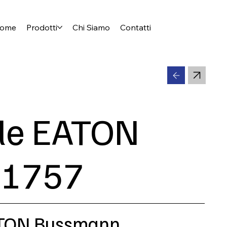
ome
Prodotti
Chi Siamo
Contatti
ile EATON
1757
EATON Bussmann