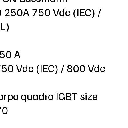
250A 750 Vdc (IEC) /
L)
250 A
750 Vdc (IEC) / 800 Vdc
orpo quadro IGBT size
70