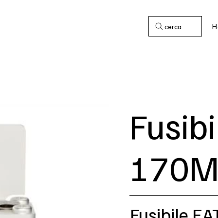
H
cerca
Fusib
170M
Fusibile 