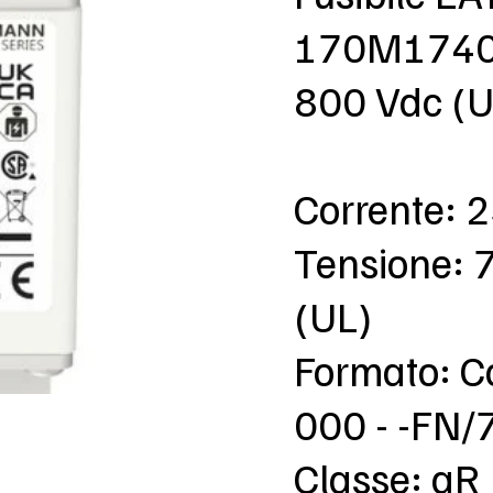
170M1740 
800 Vdc (U
Corrente: 
Tensione: 
(UL)
Formato: C
000 - -FN/
Classe: aR