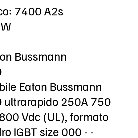
rco: 7400 A2s
8 W
aton Bussmann
0
sibile Eaton Bussmann
ultrarapido 250A 750
 800 Vdc (UL), formato
o IGBT size 000 - -