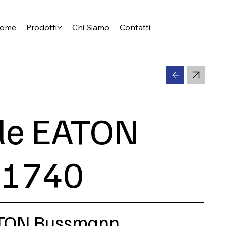
ome
Prodotti
Chi Siamo
Contatti
ile EATON
1740
EATON Bussmann