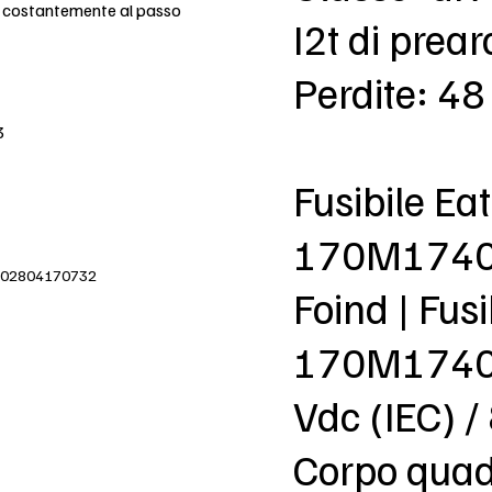
e costantemente al passo
I2t di prea
Perdite: 4
3
Fusibile E
170M174
IVA 02804170732
Foind | Fu
170M1740 
Vdc (IEC) /
Corpo quadr