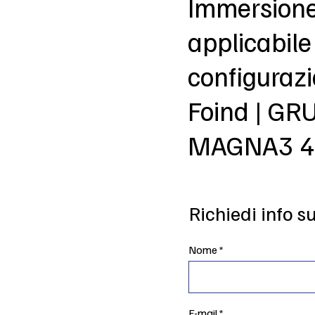
Immersion
applicabile
configuraz
Foind | G
MAGNA3 4
Richiedi info s
Nome
E-mail