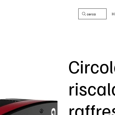
H
cerca
Circol
risca
raffr