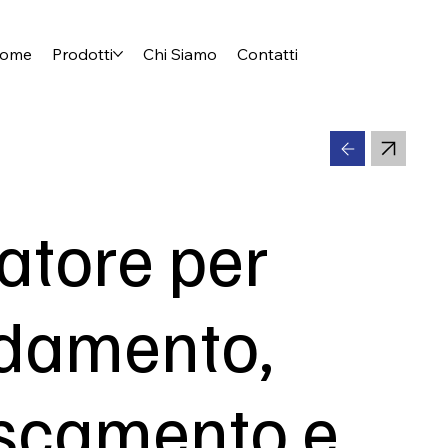
ome
Prodotti
Chi Siamo
Contatti
atore per
ldamento,
escamento e