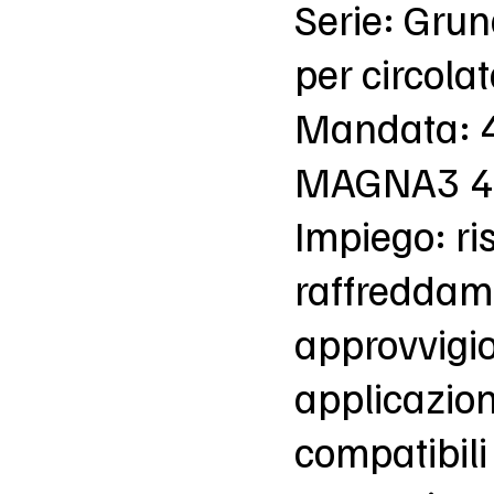
Serie: Gru
per circola
Mandata: 
MAGNA3 4
Impiego: r
raffreddam
approvvigi
applicazion
compatibili