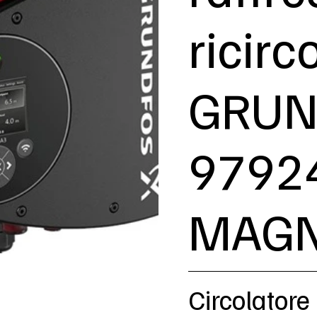
ricirc
GRUN
9792
MAGN
Circolatore