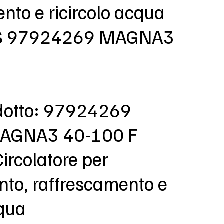
nto e ricircolo acqua
 97924269 MAGNA3
dotto: 97924269
MAGNA3 40-100 F
Circolatore per
nto, raffrescamento e
cqua