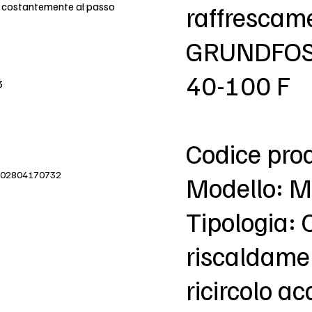
e costantemente al passo
raffrescame
GRUNDFOS
40-100 F
3
Codice pro
IVA 02804170732
Modello: 
Tipologia: 
riscaldame
ricircolo a