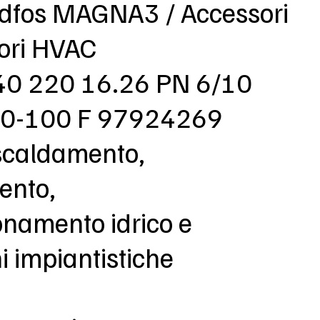
ndfos MAGNA3 / Accessori
tori HVAC
40 220 16.26 PN 6/10
0-100 F 97924269
iscaldamento,
ento,
onamento idrico e
i impiantistiche