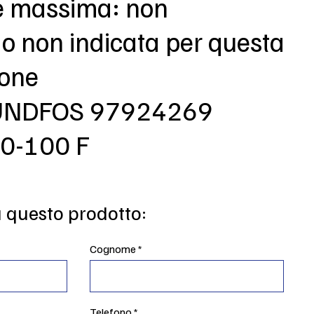
e massima: non
 o non indicata per questa
ione
RUNDFOS 97924269
0-100 F
u questo prodotto:
Cognome
Telefono