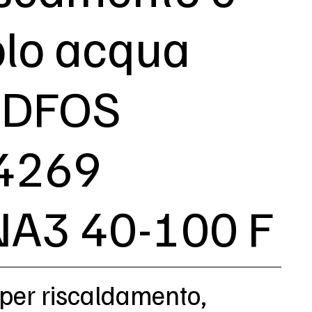
olo acqua
DFOS
4269
A3 40-100 F
 per riscaldamento,